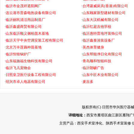
·
临沂市金茂祥遮阳网厂
·
台湾菱威厨具(香港)有限公司
·
连云港市普森电热设备有限公司
·
山东顾家新型建材有限公司
·
临沂丽民清洁用品制造厂
·
山东大汉机械有限公司
·
临沂鑫盛商贸有限公司
·
临沂红超吉他学校
·
山东临沂顺义侧柏苗木基地
·
临沂惠特普地坪装饰公司
·
临沂天宇中央空调安装工程有限公司
·
临沂鑫泰涂装设备厂
·
北京万丰莲藕种苗基地
·
英杰体育健身
·
临沂恒铵锅炉厂
·
山东帮能净日化有限公司
·
山东福施福生物科技有限公司
·
青岛顺和智能科技
·
临沂飞儿宠物会
·
临沂朗硕广告
·
日照皇卫医疗设备工程有限公司
·
山东中匠木业有限公司
·
绍兴市卓人电器有限公司
·
麦吉多
版权所有(C) 日照市华兴医疗器械有限公
详细地址：
西安市雁塔区曲江新区雁翔广场
主营产品：
西安手术室净化
、
陕西手术室装修