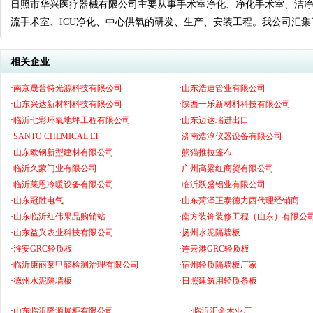
日照市华兴医疗器械有限公司主要从事手术室净化、净化手术室、洁净
流手术室、ICU净化、中心供氧的研发、生产、安装工程。我公司汇
相关企业
·
南京晟普特光源科技有限公司
·
山东浩迪管业有限公司
·
山东兴达新材料科技有限公司
·
陕西一乐新材料科技有限公司
·
临沂七彩环氧地坪工程有限公司
·
山东迈达瑞进出口
·
SANTO CHEMICAL LT
·
济南浩淳仪器设备有限公司
·
山东欧钢新型建材有限公司
·
熊猫推拉篷布
·
临沂久蒙门业有限公司
·
广州高粱红商贸有限公司
·
临沂莱恩冷暖设备有限公司
·
临沂跃盛铝业有限公司
·
山东冠胜电气
·
山东菏泽正泰德力西代理经销商
·
山东临沂红伟果品购销站
·
南方装饰装修工程（山东）有限公
·
山东益兴农业科技有限公司
·
扬州水泥隔墙板
·
淮安GRC轻质板
·
连云港GRC轻质板
·
临沂康丽莱甲醛检测治理有限公司
·
宿州轻质隔墙板厂家
·
德州水泥隔墙板
·
日照建筑用轻质条板
·
山东临沂隆源展柜有限公司
·
临沂汇金木业厂