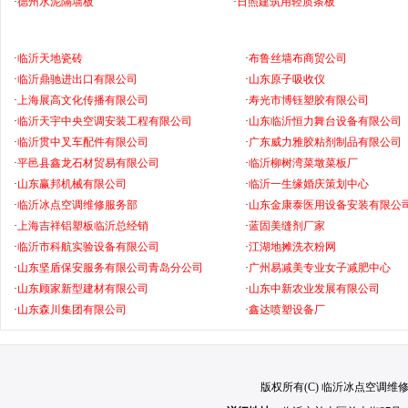
·
德州水泥隔墙板
·
日照建筑用轻质条板
·
临沂天地瓷砖
·
布鲁丝墙布商贸公司
·
临沂鼎驰进出口有限公司
·
山东原子吸收仪
·
上海展高文化传播有限公司
·
寿光市博钰塑胶有限公司
·
临沂天宇中央空调安装工程有限公司
·
山东临沂恒力舞台设备有限公司
·
临沂贯中叉车配件有限公司
·
广东威力雅胶粘剂制品有限公司
·
平邑县鑫龙石材贸易有限公司
·
临沂柳树湾菜墩菜板厂
·
山东赢邦机械有限公司
·
临沂一生缘婚庆策划中心
·
临沂冰点空调维修服务部
·
山东金康泰医用设备安装有限公
·
上海吉祥铝塑板临沂总经销
·
蓝固美缝剂厂家
·
临沂市科航实验设备有限公司
·
江湖地摊洗衣粉网
·
山东坚盾保安服务有限公司青岛分公司
·
广州易减美专业女子减肥中心
·
山东顾家新型建材有限公司
·
山东中新农业发展有限公司
·
山东森川集团有限公司
·
鑫达喷塑设备厂
版权所有(C) 临沂冰点空调维修服务部