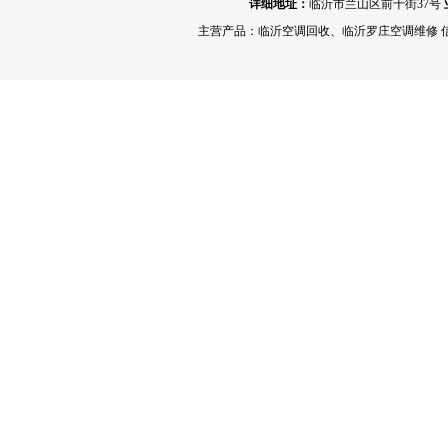
详细地址：
临沂市兰山区前十街37号
主营产品：
临沂空调回收
、
临沂罗庄空调维修