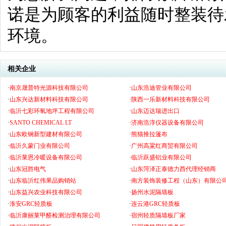
诺是为顾客的利益随时整装待
环境。
相关企业
·
南京晟普特光源科技有限公司
·
山东浩迪管业有限公司
·
山东兴达新材料科技有限公司
·
陕西一乐新材料科技有限公司
·
临沂七彩环氧地坪工程有限公司
·
山东迈达瑞进出口
·
SANTO CHEMICAL LT
·
济南浩淳仪器设备有限公司
·
山东欧钢新型建材有限公司
·
熊猫推拉篷布
·
临沂久蒙门业有限公司
·
广州高粱红商贸有限公司
·
临沂莱恩冷暖设备有限公司
·
临沂跃盛铝业有限公司
·
山东冠胜电气
·
山东菏泽正泰德力西代理经销商
·
山东临沂红伟果品购销站
·
南方装饰装修工程（山东）有限公
·
山东益兴农业科技有限公司
·
扬州水泥隔墙板
·
淮安GRC轻质板
·
连云港GRC轻质板
·
临沂康丽莱甲醛检测治理有限公司
·
宿州轻质隔墙板厂家