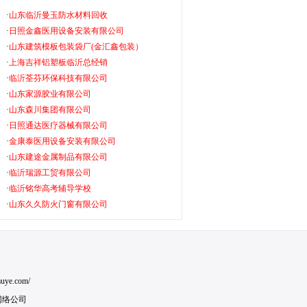
·
山东临沂曼玉防水材料回收
·
日照金鑫医用设备安装有限公司
·
山东建筑模板包装袋厂(金汇鑫包装）
·
上海吉祥铝塑板临沂总经销
·
临沂荃芬环保科技有限公司
·
山东家源胶业有限公司
·
山东森川集团有限公司
·
日照通达医疗器械有限公司
·
金康泰医用设备安装有限公司
·
山东建途金属制品有限公司
·
临沂瑞源工贸有限公司
·
临沂铭华高考辅导学校
·
山东久久防火门窗有限公司
uye.com/
网络公司