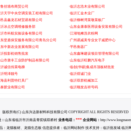
布鲁丝墙布商贸公司
·
临沂志浩木业有限公司
临沂天宇中央空调安装工程有限公司
·
临沂汇金木业厂
平邑县鑫龙石材贸易有限公司
·
临沂柳树湾菜墩菜板厂
临沂冰点空调维修服务部
·
山东金康泰医用设备安装有限公司
临沂市科航实验设备有限公司
·
江湖地摊洗衣粉网
山东坚盾保安服务有限公司青岛分公司
·
广州易减美专业女子减肥中心
山东中新农业发展有限公司
·
平邑衡器厂
临沂投影机销售批发
·
山东鑫琳建设项目管理有限公司
唐山市唐丰工业防护制品有限公司
·
山东临沂旺鹏汽车电子
临沂诚信传菜电梯
·
临创(华硕)集成吊顶板材批发
临沂明泽靓号
·
临沂煜诚门业
东海县利普特灯具厂
·
临沂双群机械加工
九泰胶业有限公司
·
临沂顺发吉祥号码
版权所有(C) 山东兴达新材料科技有限公司 COPYRIGHT ALL RIGHTS RESERVED
***
址：
山东省临沂市沂南县青驼镇双桥村
业务电话：
企业网站：
http://www.longmaom
品：
龙猫板材
、
龙猫生态板
信息提供者：
临沂网站制作
技术支持：
临沂批发城
临沂