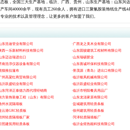
生态板，全国三大生产基地，临沂、广西、贵州，山东生产基地：山东兴
车间40000余平，现有员工260余人，拥有进口三聚氰胺装饰纸生产线4条
，专业的技术以及管理理念，让更多的客户加盟了我们。
山东浩迪管业有限公司
·
广西龙之美木业有限公司
陕西一乐新材料科技有限公司
·
山东固骏建筑工程材料有限公司
山东迈达瑞进出口
·
山东瑞硕胶业
济南浩淳仪器设备有限公司
·
山东善诚环保科技有限公司
熊猫推拉篷布
·
誉茂源（青岛）进出口有限公司
广州高粱红商贸有限公司
·
临沂银凤机械有限公司
临沂跃盛铝业有限公司
·
临沂跃盛铝业有限公司
山东菏泽正泰德力西代理经销商
·
临沂市明阳餐具用品厂
南方装饰装修工程（山东）有限公司
·
山东龙涟家居有限公司
扬州水泥隔墙板
·
盐城建筑用轻质条板
连云港GRC轻质板
·
徐州建筑用轻质条板
宿州轻质隔墙板厂家
·
菏泽轻质隔墙板厂
日照建筑用轻质条板
·
临沂金煜热能科技有限公司