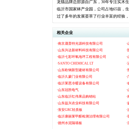
龙猫品牌总部源自广东，30年专注实木
临沂市国家林产业园，公司占地65亩，生产
过了多年的发展荟萃了行业丰富的经验
相关企业
·
南京晟普特光源科技有限公司
·
·
山东兴达新材料科技有限公司
·
·
临沂七彩环氧地坪工程有限公司
·
·
SANTO CHEMICAL LT
·
·
山东欧钢新型建材有限公司
·
·
临沂久蒙门业有限公司
·
·
临沂莱恩冷暖设备有限公司
·
·
山东冠胜电气
·
·
山东临沂红伟果品购销站
·
·
山东益兴农业科技有限公司
·
·
淮安GRC轻质板
·
·
临沂康丽莱甲醛检测治理有限公司
·
·
德州水泥隔墙板
·