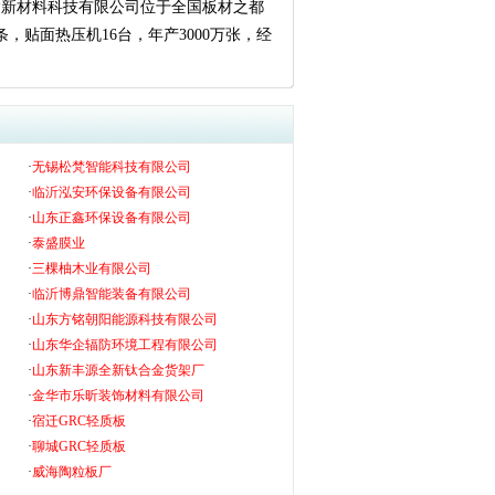
达新材料科技有限公司位于全国板材之都
，贴面热压机16台，年产3000万张，经
·
无锡松梵智能科技有限公司
·
临沂泓安环保设备有限公司
·
山东正鑫环保设备有限公司
·
泰盛膜业
·
三棵柚木业有限公司
·
临沂博鼎智能装备有限公司
·
山东方铭朝阳能源科技有限公司
·
山东华企辐防环境工程有限公司
·
山东新丰源全新钛合金货架厂
·
金华市乐昕装饰材料有限公司
·
宿迁GRC轻质板
·
聊城GRC轻质板
·
威海陶粒板厂