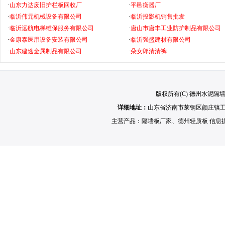
·
山东力达废旧护栏板回收厂
·
平邑衡器厂
·
临沂伟元机械设备有限公司
·
临沂投影机销售批发
·
临沂远航电梯维保服务有限公司
·
唐山市唐丰工业防护制品有限公司
·
金康泰医用设备安装有限公司
·
临沂强盛建材有限公司
·
山东建途金属制品有限公司
·
朵女郎清清裤
版权所有(C) 德州水泥隔墙板 C
详细地址：
山东省济南市莱钢区颜庄镇
主营产品：
隔墙板厂家
、
德州轻质板
信息