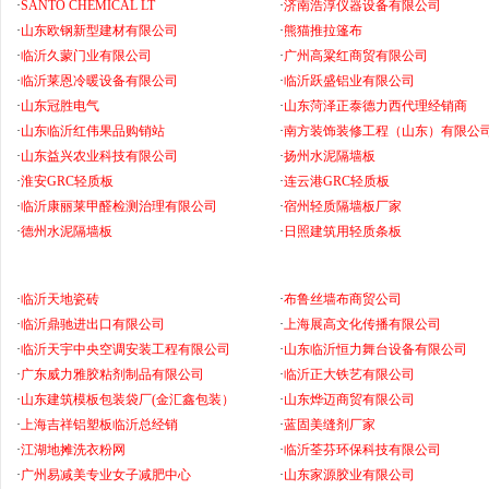
·
SANTO CHEMICAL LT
·
济南浩淳仪器设备有限公司
·
山东欧钢新型建材有限公司
·
熊猫推拉篷布
·
临沂久蒙门业有限公司
·
广州高粱红商贸有限公司
·
临沂莱恩冷暖设备有限公司
·
临沂跃盛铝业有限公司
·
山东冠胜电气
·
山东菏泽正泰德力西代理经销商
·
山东临沂红伟果品购销站
·
南方装饰装修工程（山东）有限公
·
山东益兴农业科技有限公司
·
扬州水泥隔墙板
·
淮安GRC轻质板
·
连云港GRC轻质板
·
临沂康丽莱甲醛检测治理有限公司
·
宿州轻质隔墙板厂家
·
德州水泥隔墙板
·
日照建筑用轻质条板
·
临沂天地瓷砖
·
布鲁丝墙布商贸公司
·
临沂鼎驰进出口有限公司
·
上海展高文化传播有限公司
·
临沂天宇中央空调安装工程有限公司
·
山东临沂恒力舞台设备有限公司
·
广东威力雅胶粘剂制品有限公司
·
临沂正大铁艺有限公司
·
山东建筑模板包装袋厂(金汇鑫包装）
·
山东烨迈商贸有限公司
·
上海吉祥铝塑板临沂总经销
·
蓝固美缝剂厂家
·
江湖地摊洗衣粉网
·
临沂荃芬环保科技有限公司
·
广州易减美专业女子减肥中心
·
山东家源胶业有限公司