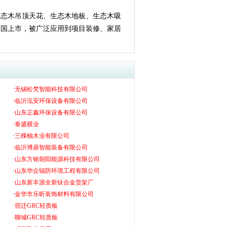
生态木吊顶天花、生态木地板、生态木吸
全国上市，被广泛应用到项目装修、家居
·
无锡松梵智能科技有限公司
·
临沂泓安环保设备有限公司
·
山东正鑫环保设备有限公司
·
泰盛膜业
·
三棵柚木业有限公司
·
临沂博鼎智能装备有限公司
·
山东方铭朝阳能源科技有限公司
·
山东华企辐防环境工程有限公司
·
山东新丰源全新钛合金货架厂
·
金华市乐昕装饰材料有限公司
·
宿迁GRC轻质板
·
聊城GRC轻质板