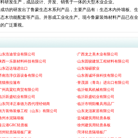
材料研发生产，成品设计、开发、销售于一体的大型木业企业。
，成功的研发出了鲁蒙生态木系列产品，主要产品有：生态木内外墙板、
生态木功能配套等产品。并形成工业化生产。现今鲁蒙装饰材料产品已在
上的广泛重视。
山东浩迪管业有限公司
·
广西龙之美木业有限公司
陕西一乐新材料科技有限公司
·
山东固骏建筑工程材料有限公司
山东迈达瑞进出口
·
山东瑞硕胶业
济南浩淳仪器设备有限公司
·
山东善诚环保科技有限公司
熊猫推拉篷布
·
誉茂源（青岛）进出口有限公司
广州高粱红商贸有限公司
·
临沂银凤机械有限公司
临沂跃盛铝业有限公司
·
临沂跃盛铝业有限公司
山东菏泽正泰德力西代理经销商
·
临沂市明阳餐具用品厂
南方装饰装修工程（山东）有限公司
·
山东龙涟家居有限公司
扬州水泥隔墙板
·
盐城建筑用轻质条板
连云港GRC轻质板
·
徐州建筑用轻质条板
宿州轻质隔墙板厂家
·
菏泽轻质隔墙板厂