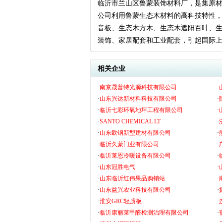
临沂市兰山区鲁蒙装饰材料厂，是集原
公司利用鲁蒙生态木材料的高科技特性
音板、生态木方木、生态木遮阳百叶、
装饰、家居配套和工业配套，引起国际
相关企业
·
南京晟普特光源科技有限公司
·
·
山东兴达新材料科技有限公司
·
·
临沂七彩环氧地坪工程有限公司
·
·
SANTO CHEMICAL LT
·
·
山东欧钢新型建材有限公司
·
·
临沂久蒙门业有限公司
·
·
临沂莱恩冷暖设备有限公司
·
·
山东冠胜电气
·
·
山东临沂红伟果品购销站
·
·
山东益兴农业科技有限公司
·
·
淮安GRC轻质板
·
·
临沂康丽莱甲醛检测治理有限公司
·