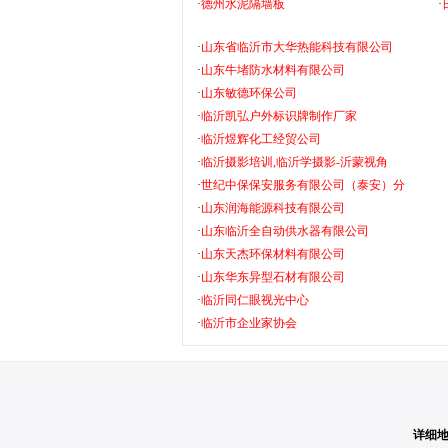
·
德州水泥隔墙板
·
·
山东省临沂市大华热能科技有限公司
·
山东牛堵防水材料有限公司
·
山东敏德环保公司
·
临沂凯弘户外标识牌制作厂家
·
临沂煜辉化工经贸公司
·
临沂摄影培训,临沂学摄影-沂蒙视角
·
世纪中保保安服务有限公司（泰安）分
·
山东润海能源科技有限公司
·
山东临沂全自动供水器有限公司
·
山东天杰环保材料有限公司
·
山东华东异型石材有限公司
·
临沂同仁眼视光中心
·
临沂市企业家协会
详细