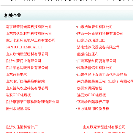
相关企业
·
南京晟普特光源科技有限公司
·
山东浩迪管业有限公司
·
山东兴达新材料科技有限公司
·
陕西一乐新材料科技有限公司
·
临沂七彩环氧地坪工程有限公司
·
山东迈达瑞进出口
·
SANTO CHEMICAL LT
·
济南浩淳仪器设备有限公司
·
山东欧钢新型建材有限公司
·
熊猫推拉篷布
·
临沂久蒙门业有限公司
·
广州高粱红商贸有限公司
·
临沂莱恩冷暖设备有限公司
·
临沂跃盛铝业有限公司
·
山东冠胜电气
·
山东菏泽正泰德力西代理经销商
·
山东临沂红伟果品购销站
·
南方装饰装修工程（山东）有限公
·
山东益兴农业科技有限公司
·
扬州水泥隔墙板
·
淮安GRC轻质板
·
连云港GRC轻质板
·
临沂康丽莱甲醛检测治理有限公司
·
宿州轻质隔墙板厂家
·
德州水泥隔墙板
·
日照建筑用轻质条板
·
临沂久佳塑料管件厂
·
山东顾家新型建材有限公司