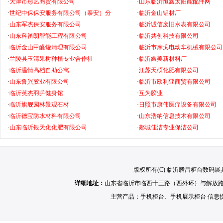
·
天津市彤艺商贸有限公司
·
山东临沂恒鑫太阳能配件网
·
世纪中保保安服务有限公司（泰安）分
·
临沂金山铝材厂
·
山东军杰保安服务有限公司
·
临沂诚信废旧水表有限公司
·
山东科笛朗智能工程有限公司
·
临沂共创科技有限公司
·
临沂金山甲醛罐清理有限公司
·
临沂市摩戈电动车机械有限公司
·
兰陵县玉清果树种植专业合作社
·
临沂鑫美新材料厂
·
临沂温情高档自助公寓
·
江苏天硕化肥有限公司
·
山东鲁兴胶业有限公司
·
临沂市欧利亚商贸有限公司
·
临沂英杰羽乒健身馆
·
互为胶业
·
临沂旗舰园林景观石材
·
日照市康伟医疗设备有限公司
·
临沂德宝防水材料有限公司
·
山东浩纳信息技术有限公司
·
山东临沂银天化化肥有限公司
·
郯城佳洁专业保洁公司
版权所有(C) 临沂腾昌柜台数码展具有限公
详细地址：
山东省临沂市临西十三路（西外环）与解放路
主营产品：
手机柜台
、
手机展示柜台
信息