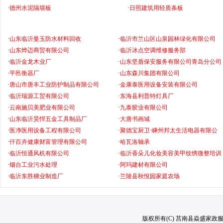
·
德州水泥隔墙板
·
日照建筑用轻质条板
·
山东临沂曼玉防水材料回收
·
临沂市兰山区山泉园林绿化有限公司
·
山东烨迈商贸有限公司
·
临沂冰点空调维修服务部
·
临沂金龙木业厂
·
山东坚盾保安服务有限公司青岛分公司
·
平邑衡器厂
·
山东森川集团有限公司
·
唐山市唐丰工业防护制品有限公司
·
金康泰医用设备安装有限公司
·
临沂瑞源工贸有限公司
·
东海县利普特灯具厂
·
云南施贝美肥业有限公司
·
九泰胶业有限公司
·
山东临沂昊悍五金工具制品厂
·
大唐书画城
·
医净医用设备工程有限公司
·
聚德宝厨卫·嵊州邦太生活电器有限公
·
仟百卉健康财富管理有限公司
·
哈瓦洛轴承
·
临沂恒通风机有限公司
·
临沂香朵儿化妆美容美甲纹绣微整培训
·
烟台工业污水处理
·
阿玛建材有限公司
·
临沂东胜梯业制造厂
·
兰陵县秋悅园家庭农场
版权所有(C) 莒南县焱盛家政服务中心