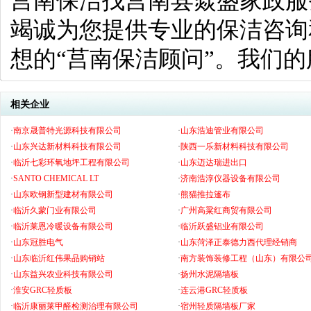
莒南保洁找莒南县焱盛家政服
竭诚为您提供专业的保洁咨询
想的“莒南保洁顾问”。我们的
相关企业
·
南京晟普特光源科技有限公司
·
山东浩迪管业有限公司
·
山东兴达新材料科技有限公司
·
陕西一乐新材料科技有限公司
·
临沂七彩环氧地坪工程有限公司
·
山东迈达瑞进出口
·
SANTO CHEMICAL LT
·
济南浩淳仪器设备有限公司
·
山东欧钢新型建材有限公司
·
熊猫推拉篷布
·
临沂久蒙门业有限公司
·
广州高粱红商贸有限公司
·
临沂莱恩冷暖设备有限公司
·
临沂跃盛铝业有限公司
·
山东冠胜电气
·
山东菏泽正泰德力西代理经销商
·
山东临沂红伟果品购销站
·
南方装饰装修工程（山东）有限公
·
山东益兴农业科技有限公司
·
扬州水泥隔墙板
·
淮安GRC轻质板
·
连云港GRC轻质板
·
临沂康丽莱甲醛检测治理有限公司
·
宿州轻质隔墙板厂家