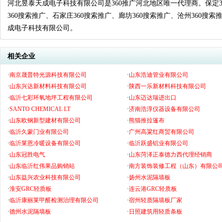
河北昱泰天成电子科技有限公司是360推广河北地区唯一代理商。保定36
360搜索推广、石家庄360搜索推广、廊坊360搜索推广、沧州360搜
成电子科技有限公司。
相关企业
·
南京晟普特光源科技有限公司
·
山东浩迪管业有限公司
·
山东兴达新材料科技有限公司
·
陕西一乐新材料科技有限公司
·
临沂七彩环氧地坪工程有限公司
·
山东迈达瑞进出口
·
SANTO CHEMICAL LT
·
济南浩淳仪器设备有限公司
·
山东欧钢新型建材有限公司
·
熊猫推拉篷布
·
临沂久蒙门业有限公司
·
广州高粱红商贸有限公司
·
临沂莱恩冷暖设备有限公司
·
临沂跃盛铝业有限公司
·
山东冠胜电气
·
山东菏泽正泰德力西代理经销商
·
山东临沂红伟果品购销站
·
南方装饰装修工程（山东）有限公
·
山东益兴农业科技有限公司
·
扬州水泥隔墙板
·
淮安GRC轻质板
·
连云港GRC轻质板
·
临沂康丽莱甲醛检测治理有限公司
·
宿州轻质隔墙板厂家
·
德州水泥隔墙板
·
日照建筑用轻质条板