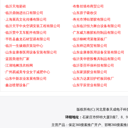
·
临沂天地瓷砖
·
布鲁丝墙布商贸公司
·
临沂鼎驰进出口有限公司
·
山东原子吸收仪
·
上海展高文化传播有限公司
·
寿光市博钰塑胶有限公司
·
临沂天宇中央空调安装工程有限公司
·
山东临沂恒力舞台设备有限公司
·
临沂贯中叉车配件有限公司
·
广东威力雅胶粘剂制品有限公司
·
平邑县鑫龙石材贸易有限公司
·
临沂柳树湾菜墩菜板厂
·
临沂一生缘婚庆策划中心
·
山东烨迈商贸有限公司
·
山东金康泰医用设备安装有限公司
·
山东金康泰医用设备安装有限公司
·
蓝固美缝剂厂家
·
临沂美华密胺餐具制品有限公司
·
江湖地摊洗衣粉网
·
临沂荃芬环保科技有限公司
·
广州易减美专业女子减肥中心
·
山东家源胶业有限公司
·
山东中新农业发展有限公司
·
山东力达废旧护栏板回收厂
·
鑫达喷塑设备厂
·
山东宇辰管业有限公司
版权所有(C) 河北昱泰天成电子科技有限公
详细地址：
石家庄市怀特大厦D座7、8、9
主营产品：
保定360搜索推广开户
、
邯郸360搜索推